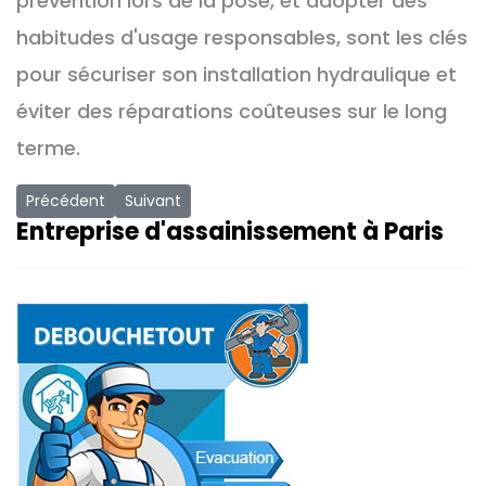
prévention lors de la pose, et adopter des
habitudes d'usage responsables, sont les clés
pour sécuriser son installation hydraulique et
éviter des réparations coûteuses sur le long
terme.
Article précédent : L'hydrocurage pour les collectivités et les 
Article suivant : La Vidange et l’Entretien des B
Précédent
Suivant
Entreprise d'assainissement à Paris