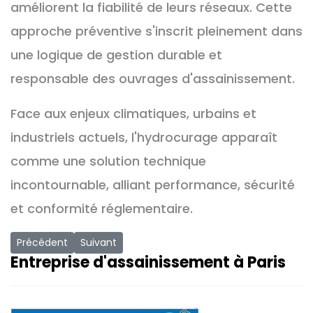
améliorent la fiabilité de leurs réseaux. Cette
approche préventive s'inscrit pleinement dans
une logique de gestion durable et
responsable des ouvrages d'assainissement.
Face aux enjeux climatiques, urbains et
industriels actuels, l'hydrocurage apparaît
comme une solution technique
incontournable, alliant performance, sécurité
et conformité réglementaire.
Article précédent : Canalisation bouchée à répétition : quelle
Article suivant : Comment prolonger la durée de
Précédent
Suivant
Entreprise d'assainissement à Paris