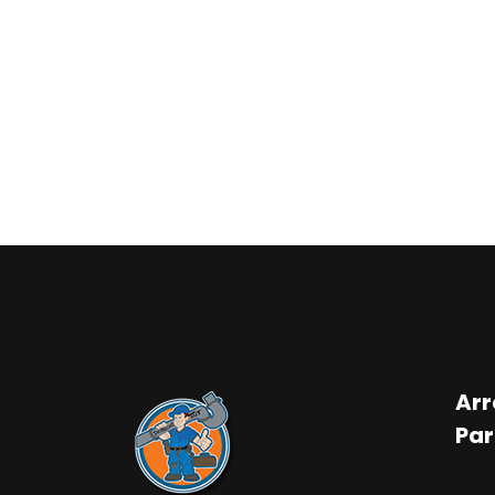
Arr
Par