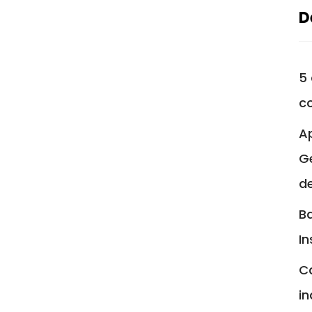
D
5 
c
A
Ge
d
Ba
In
C
in