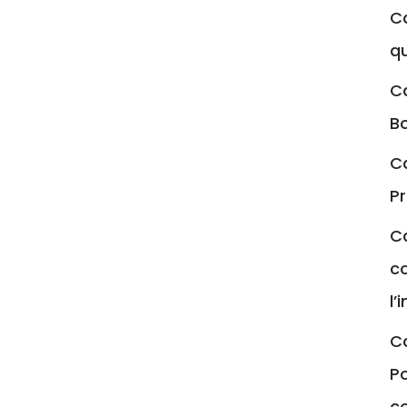
Ca
qu
Ca
Bo
Ca
P
C
co
l’
Ca
Po
c