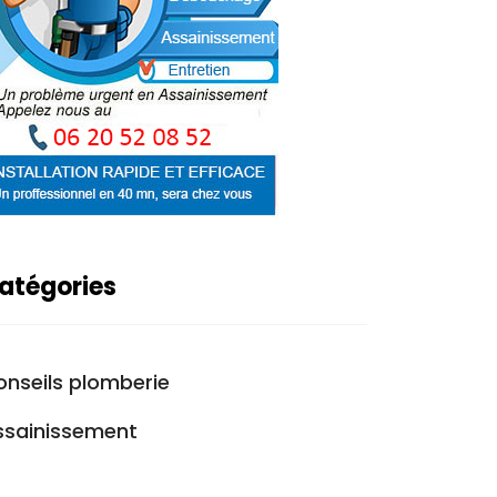
atégories
onseils plomberie
ssainissement