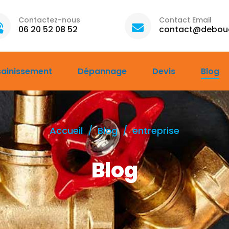
Contactez-nous
Contact Email
06 20 52 08 52
contact@debouc
sainissement
Dépannage
Devis
Blog
Accueil
Blog
entreprise
Blog