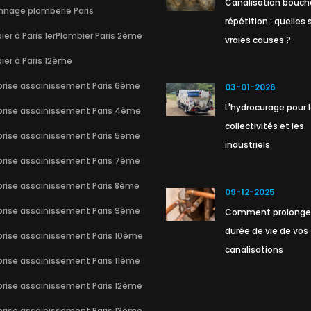
Canalisation bouch
nage plomberie Paris
répétition : quelles 
er à Paris 1er
Plombier Paris 2ème
vraies causes ?
ier à Paris 12ème
prise assainissement Paris 6ème
03-01-2026
L'hydrocurage pour 
prise assainissement Paris 4ème
collectivités et les
prise assainissement Paris 5eme
industriels
prise assainissement Paris 7ème
prise assainissement Paris 8ème
09-12-2025
prise assainissement Paris 9ème
Comment prolonger
durée de vie de vos
prise assainissement Paris 10ème
canalisations
prise assainissement Paris 11ème
prise assainissement Paris 12ème
prise assainissement Paris 13ème