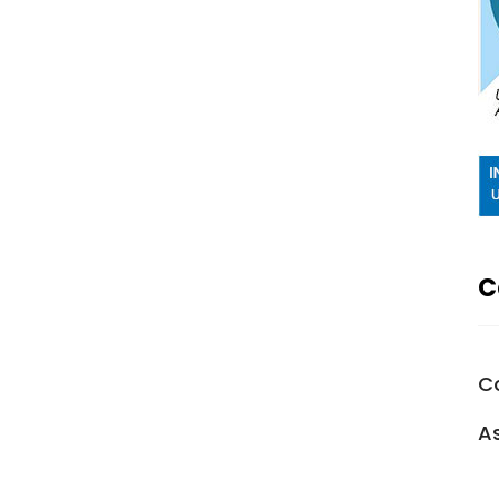
C
C
A