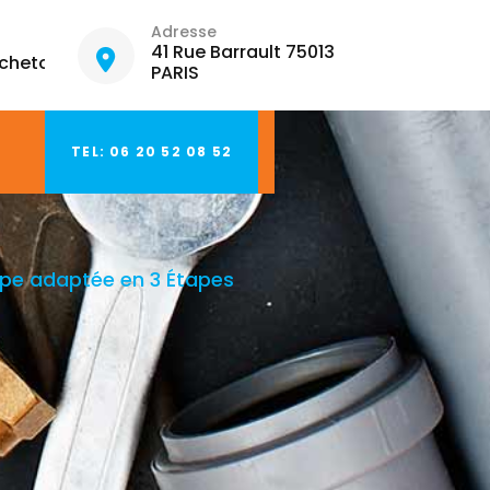
Adresse
41 Rue Barrault 75013
hetout.fr
PARIS
TEL: 06 20 52 08 52
mpe adaptée en 3 Étapes