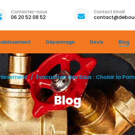
Contactez-nous
Contact Email
06 20 52 08 52
contact@debouc
sainissement
Dépannage
Devis
Blog
nissement
Évacuation des Eaux : Choisir la Po
Blog