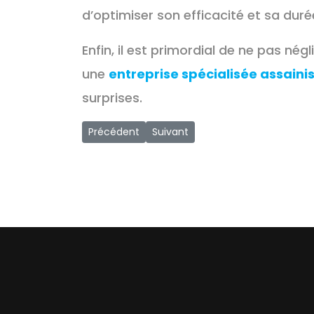
d’optimiser son efficacité et sa duré
Enfin, il est primordial de ne pas né
une
entreprise spécialisée assain
surprises.
Article précédent : Les Eaux Usées | Composit
Article suivant : Rénovation des 
Précédent
Suivant