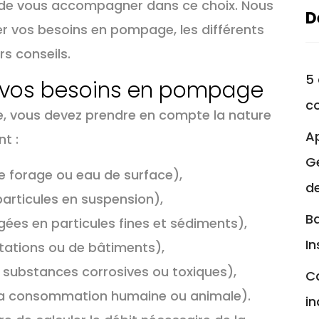
in de vous accompagner dans ce choix. Nous
D
r vos besoins en pompage, les différents
s conseils.
5 
er vos besoins en pompage
c
e, vous devez prendre en compte la nature
A
nt :
Ge
de forage ou eau de surface),
d
articules en suspension),
Ba
ées en particules fines et sédiments),
In
tations ou de bâtiments),
 substances corrosives ou toxiques),
C
à la consommation humaine ou animale).
in