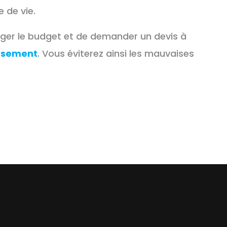
e de vie.
gliger le budget et de demander un devis à
issement
. Vous éviterez ainsi les mauvaises
ion, Impact et Traitement
Canalisations | Conseils et Astuces