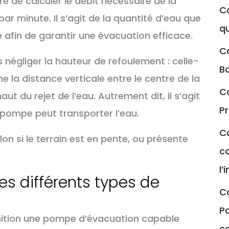
 de calculer le débit nécessaire de la
Ca
par minute. Il s’agit de la quantité d’eau que
qu
 afin de garantir une évacuation efficace.
Ca
 négliger la hauteur de refoulement : celle-
Bo
 la distance verticale entre le centre de la
Ca
aut du rejet de l’eau. Autrement dit, il s’agit
P
a pompe peut transporter l’eau.
C
elon si le terrain est en pente, ou présente
co
l’
les différents types de
Ca
Po
nition une pompe d’évacuation capable
c