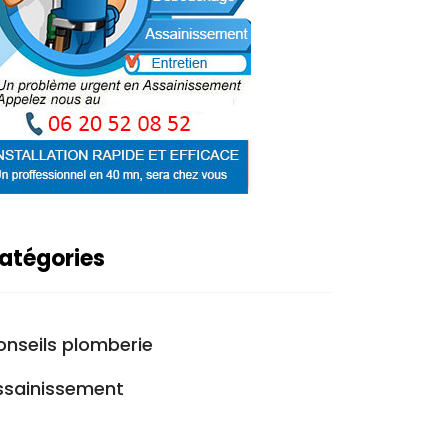
atégories
onseils plomberie
ssainissement